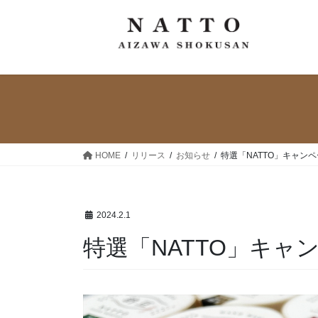
コ
ナ
ン
ビ
テ
ゲ
ン
ー
ツ
シ
へ
ョ
ス
ン
キ
に
ッ
移
HOME
リリース
お知らせ
特選「NATTO」キャン
プ
動
2024.2.1
特選「NATTO」キャ